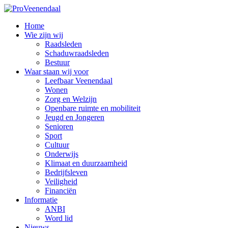
Home
Wie zijn wij
Raadsleden
Schaduwraadsleden
Bestuur
Waar staan wij voor
Leefbaar Veenendaal
Wonen
Zorg en Welzijn
Openbare ruimte en mobiliteit
Jeugd en Jongeren
Senioren
Sport
Cultuur
Onderwijs
Klimaat en duurzaamheid
Bedrijfsleven
Veiligheid
Financiën
Informatie
ANBI
Word lid
Nieuws