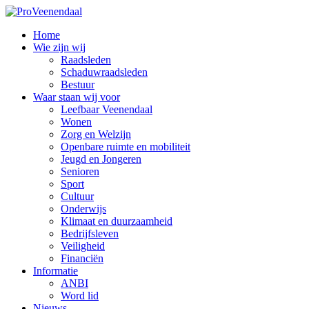
Home
Wie zijn wij
Raadsleden
Schaduwraadsleden
Bestuur
Waar staan wij voor
Leefbaar Veenendaal
Wonen
Zorg en Welzijn
Openbare ruimte en mobiliteit
Jeugd en Jongeren
Senioren
Sport
Cultuur
Onderwijs
Klimaat en duurzaamheid
Bedrijfsleven
Veiligheid
Financiën
Informatie
ANBI
Word lid
Nieuws