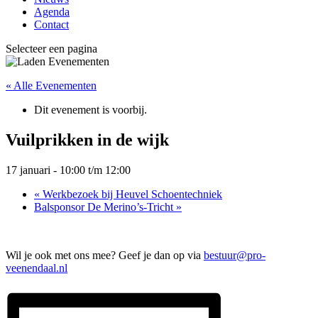
Agenda
Contact
Selecteer een pagina
« Alle Evenementen
Dit evenement is voorbij.
Vuilprikken in de wijk
17 januari - 10:00
t/m
12:00
«
Werkbezoek bij Heuvel Schoentechniek
Balsponsor De Merino’s-Tricht
»
Wil je ook met ons mee? Geef je dan op via
bestuur@pro-
veenendaal.nl