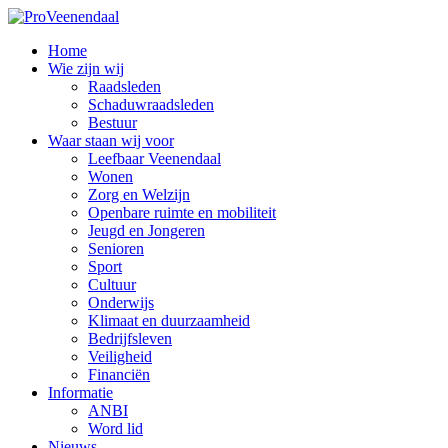
Home
Wie zijn wij
Raadsleden
Schaduwraadsleden
Bestuur
Waar staan wij voor
Leefbaar Veenendaal
Wonen
Zorg en Welzijn
Openbare ruimte en mobiliteit
Jeugd en Jongeren
Senioren
Sport
Cultuur
Onderwijs
Klimaat en duurzaamheid
Bedrijfsleven
Veiligheid
Financiën
Informatie
ANBI
Word lid
Nieuws